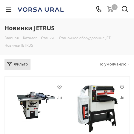
0
Новинки JETRUS
Главная
-
Каталог
-
Станки
-
Станочное оборудование JET
-
Новинки JETRUS
Фильтр
По умолчанию