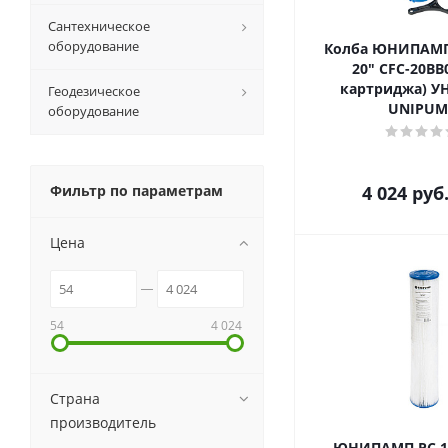
Сантехническое
оборудование
Колба ЮНИПАМП
20" CFC-20BB
картриджа) 
Геодезическое
UNIPUM
оборудование
Фильтр по параметрам
4 024
руб
Цена
54
4 024
Страна
производитель
ЮНИПАМП PC 10 