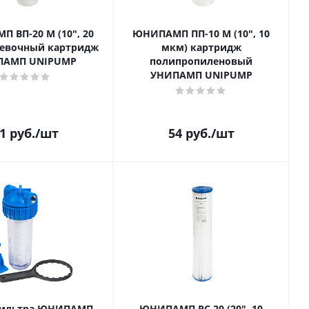
 ВП-20 М (10", 20
ЮНИПАМП ПП-10 М (10", 10
ревочный картридж
мкм) картридж
ПАМП UNIPUMP
полипропиленовый
УНИПАМП UNIPUMP
1
руб.
/шт
54
руб.
/шт
фильтра ЮНИПАМП
ЮНИПАМП PC 20 (20", 10