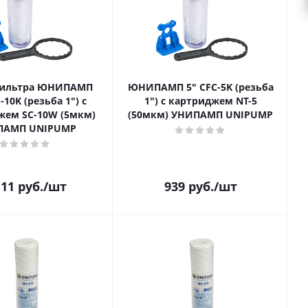
фильтра ЮНИПАМП
ЮНИПАМП 5" CFC-5K (резьба
-10K (резьба 1") с
1") с картриджем NT-5
жем SC-10W (5мкм)
(50мкм) УНИПАМП UNIPUMP
ПАМП UNIPUMP
111
руб.
/шт
939
руб.
/шт