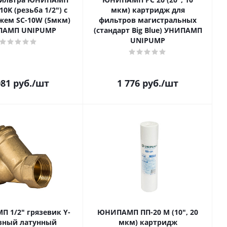
10K (резьба 1/2") с
мкм) картридж для
жем SC-10W (5мкм)
фильтров магистральных
ПАМП UNIPUMP
(стандарт Big Blue) УНИПАМП
UNIPUMP
081
руб.
/шт
1 776
руб.
/шт
 1/2" грязевик Y-
ЮНИПАМП ПП-20 М (10", 20
зный латунный
мкм) картридж