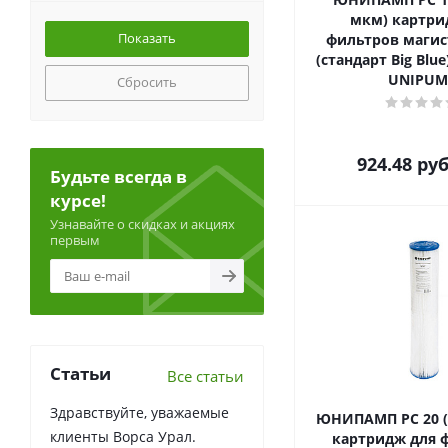
мкм) картри
фильтров маги
(стандарт Big Bl
UNIPUM
Сбросить
924.48
руб
Будьте всегда в
курсе!
Узнавайте о скидках и акциях
первым
Статьи
Все статьи
Здравствуйте, уважаемые
ЮНИПАМП PC 20 (2
клиенты Ворса Урал.
картридж для 