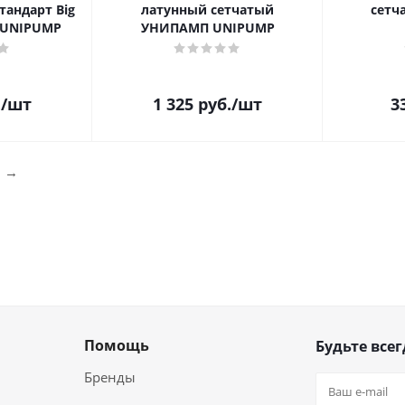
тандарт Big
латунный сетчатый
сетч
 UNIPUMP
УНИПАМП UNIPUMP
.
/шт
1 325
руб.
/шт
3
l
→
Помощь
Будьте всег
Бренды