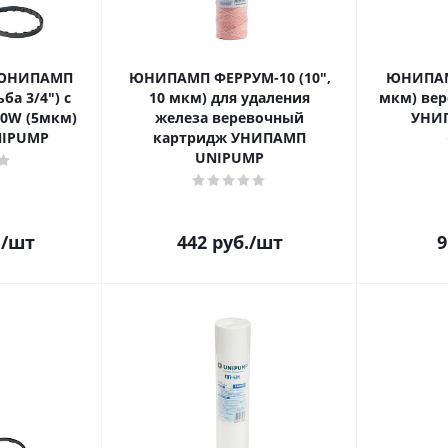
 ЮНИПАМП
ЮНИПАМП ФЕРРУМ-10 (10",
ЮНИПАМП
ба 3/4") с
10 мкм) для удаления
мкм) ве
10W (5мкм)
железа веревочный
УНИ
IPUMP
картридж УНИПАМП
UNIPUMP
.
/шт
442
руб.
/шт
9