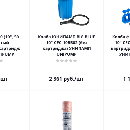
(10", 50
Колба ЮНИПАМП BIG BLUE
Колба 
атый
10" CFC-10BB02 (без
10" CFC
картридж
картриджа) УНИПАМП
картрид
IPUMP
UNIPUMP
УНИ
/шт
2 361
руб.
/шт
1 