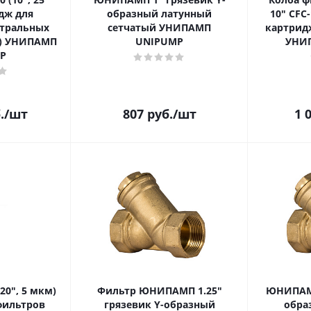
дж для
образный латунный
10" CFC-
стральных
сетчатый УНИПАМП
картрид
ue) УНИПАМП
UNIPUMP
УНИ
P
.
/шт
807
руб.
/шт
1 
0", 5 мкм)
Фильтр ЮНИПАМП 1.25"
ЮНИПАМП
фильтров
грязевик Y-образный
обра