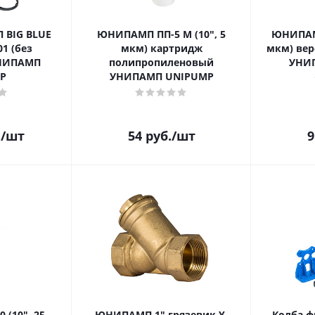
 BIG BLUE
ЮНИПАМП ПП-5 М (10", 5
ЮНИПАМП
01 (без
мкм) картридж
мкм) ве
УНИПАМП
полипропиленовый
УНИ
P
УНИПАМП UNIPUMP
.
/шт
54
руб.
/шт
9
(10", 25
ЮНИПАМП 1" грязевик Y-
Колба 