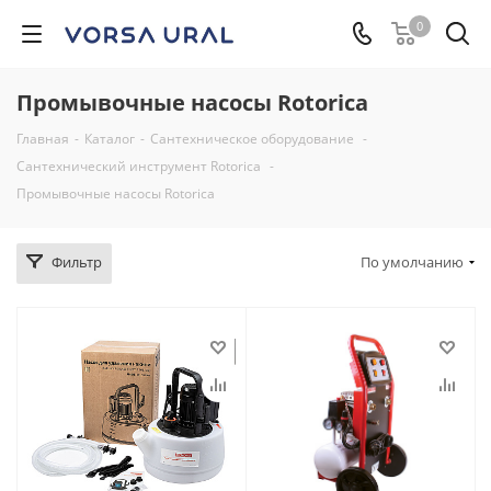
0
Промывочные насосы Rotorica
Главная
-
Каталог
-
Сантехническое оборудование
-
Сантехнический инструмент Rotorica
-
Промывочные насосы Rotorica
Фильтр
По умолчанию