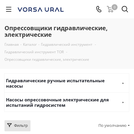
0
Опрессовщики гидравлические,
электрические
Главная
-
Каталог
-
Гидравлический инструмент
-
Гидравлический инструмент TOR
-
Опрессовщики гидравлические, электрические
Гидравлические ручные испытательные
насосы
Насосы опрессовочные электрические для
испытаний гидросистем
Фильтр
По умолчанию