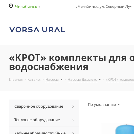
Челябинск
г. Челябинск, ул. Северный Луч, 
«КРОТ» комплекты для 
водоснабжения
Главная
-
Каталог
-
Насосы
-
Насосы Джилекс
-
«КРОТ» компле
По умолчанию
Сварочное оборудование
Тепловое оборудование
Кабины абразивоструйные