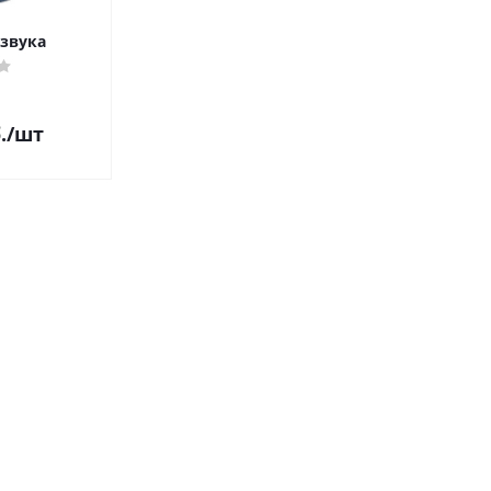
звука
.
/шт