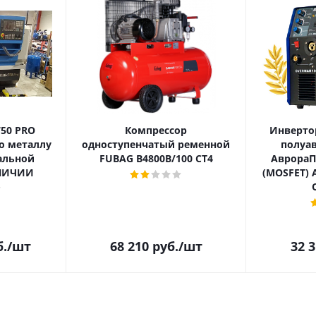
750 PRO
Компрессор
Инверто
о металлу
одноступенчатый ременной
полуа
альной
FUBAG В4800В/100 СТ4
АврораП
АЛИЧИИ
(MOSFET) 
.
/шт
68 210
руб.
/шт
32 