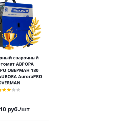
рный сварочный
втомат АВРОРА
РО ОВЕРМАН 180
AURORA AuroraPRO
OVERMAN
310
руб.
/шт