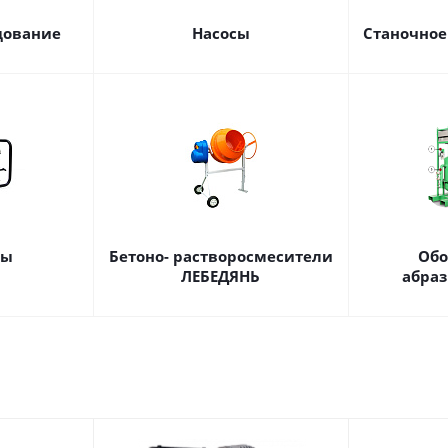
дование
Насосы
Станочное
пы
Бетоно- растворосмесители
Обо
ЛЕБЕДЯНЬ
абра