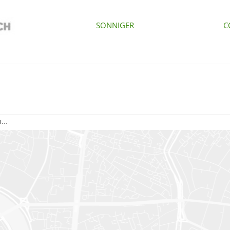
SONNIGER
C
...